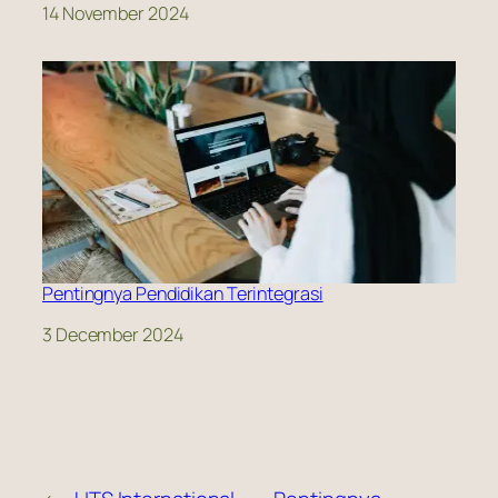
Date
14 November 2024
Pentingnya Pendidikan Terintegrasi
Date
3 December 2024