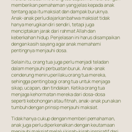
memberikan pemahaman yang jelas kepada anak
tentang apa itu maksiat dan dampak buruknya.
Anak-anak perlu diajarkan bahwa maksiat tidak
hanya merugikan diri sendiri, tetapi juga
menciptakan jarak dari rahmat Allah dan
keberkahan hidup. Penjelasan ini harus disampaikan
dengan kasih sayang agar anak memahami
pentingnya menjauhi dosa.
Selain itu, orang tua juga perlu menjadi teladan
dalam menjauhi perbuatan buruk. Anak-anak
cenderung meniru perilaku orang tua mereka,
sehingga penting bagi orang tua untuk menjaga
sikap, ucapan, dan tindakan. Ketika orang tua
menjaga kehormatan mereka dari dosa-dosa
seperti kebohongan atau fitnah, anak-anak pun akan
tumbuh dengan prinsip menjauhi maksiat.
Tidak hanya cukup dengan memberi pemahaman,
anak juga perlu diperkenalkan dengan keutamaan
menjauhi maksiat melalui kisah-kisah inspiratif dari