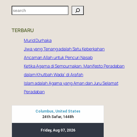
S
e
a
TERBARU
r
c
Murid Durhaka
h
Jiwa yang Tenang adalah Satu Keberkahan
Ancaman Allah untuk Pencuri Nasab
Ketika Agama di Sempurnakan: Manifesto Peradaban
dalam Khutbah Wada’ di Arafah
Islam adalah Agama yang Aman dan Juru Selamat
Peradaban