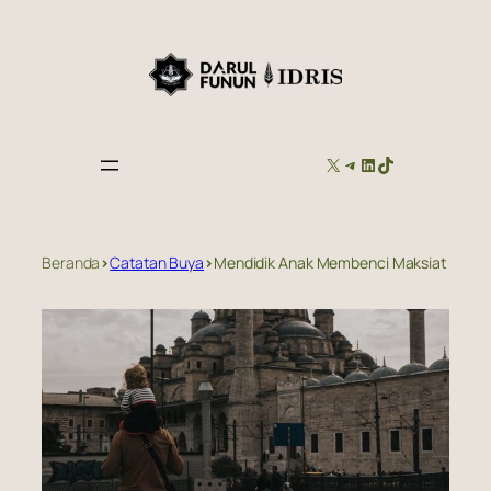
Skip
to
content
X
TELEGRAM
LINKEDIN
TIKTOK
Beranda
>
Catatan Buya
>
Mendidik Anak Membenci Maksiat