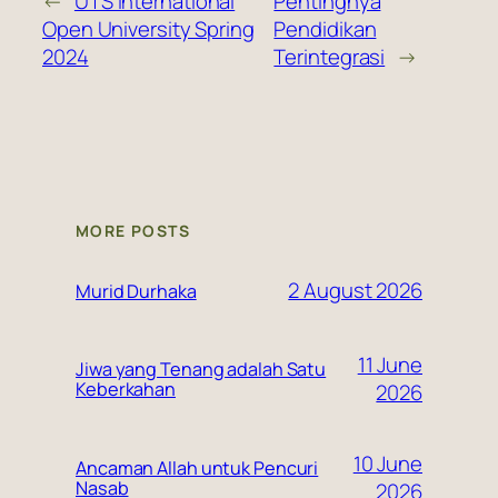
←
UTS International
Pentingnya
Open University Spring
Pendidikan
2024
Terintegrasi
→
MORE POSTS
2 August 2026
Murid Durhaka
11 June
Jiwa yang Tenang adalah Satu
Keberkahan
2026
10 June
Ancaman Allah untuk Pencuri
Nasab
2026