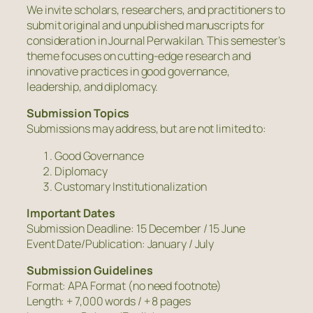
We invite scholars, researchers, and practitioners to
submit original and unpublished manuscripts for
consideration in Journal Perwakilan. This semester’s
theme focuses on cutting-edge research and
innovative practices in good governance,
leadership, and diplomacy.
Submission Topics
Submissions may address, but are not limited to:
Good Governance
Diplomacy
Customary Institutionalization
Important Dates
Submission Deadline: 15 December / 15 June
Event Date/Publication: January / July
Submission Guidelines
Format: APA Format (no need footnote)
Length: + 7,000 words / + 8 pages