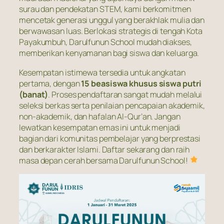
surau dan pendekatan STEM, kami berkomitmen
mencetak generasi unggul yang berakhlak mulia dan
berwawasan luas. Berlokasi strategis di tengah Kota
Payakumbuh, Darulfunun School mudah diakses,
memberikan kenyamanan bagi siswa dan keluarga.
Kesempatan istimewa tersedia untuk angkatan
pertama, dengan
15 beasiswa khusus siswa putri
(banat)
. Proses pendaftaran sangat mudah melalui
seleksi berkas serta penilaian pencapaian akademik,
non-akademik, dan hafalan Al-Qur’an. Jangan
lewatkan kesempatan emas ini untuk menjadi
bagian dari komunitas pembelajar yang berprestasi
dan berkarakter Islami. Daftar sekarang dan raih
masa depan cerah bersama Darulfunun School!