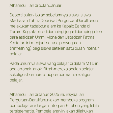
Alhamdulillah di bulan Januari,
Seperti bulan-bulan sebelumnya siswa-siswa
Madrasah Tahfiz Deeniyat Perguruan Darulfunun
melakukan tadabbur alam ke Kapalo Banda di
Taram. Kegiatan ini didampingi juga didampingi oleh
para astidzah Ummi Mona dan Ustadzah Fatma.
Kegiatan ini menjadi sarana penyegaran
(refreshing) bagi siswa setelah satu bulan intensif
belajar.
Pada umurnya siswa yang belajar di dalam MTD ini
adalah anak-anak, fitrah mereka adalah belajar
sekaligus bermain ataupun bermain sekaligus
belajar.
Alhamdulillah di tahun 2025 ini, insyaallah
Perguruan Darulfunun akan membuka program
pembelajaran dengan integrasi 6 tahun yang lebih
tersistematis. Pembelajaran ini akan dilakukan