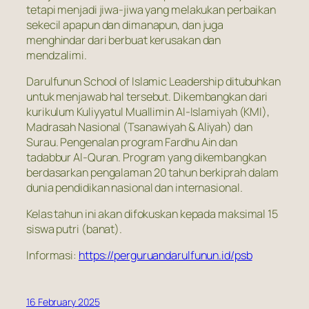
tetapi menjadi jiwa-jiwa yang melakukan perbaikan
sekecil apapun dan dimanapun, dan juga
menghindar dari berbuat kerusakan dan
mendzalimi.
Darulfunun School of Islamic Leadership ditubuhkan
untuk menjawab hal tersebut. Dikembangkan dari
kurikulum Kuliyyatul Muallimin Al-Islamiyah (KMI),
Madrasah Nasional (Tsanawiyah & Aliyah) dan
Surau. Pengenalan program Fardhu Ain dan
tadabbur Al-Quran. Program yang dikembangkan
berdasarkan pengalaman 20 tahun berkiprah dalam
dunia pendidikan nasional dan internasional.
Kelas tahun ini akan difokuskan kepada maksimal 15
siswa putri (banat).
Informasi:
https://perguruandarulfunun.id/psb
16 February 2025