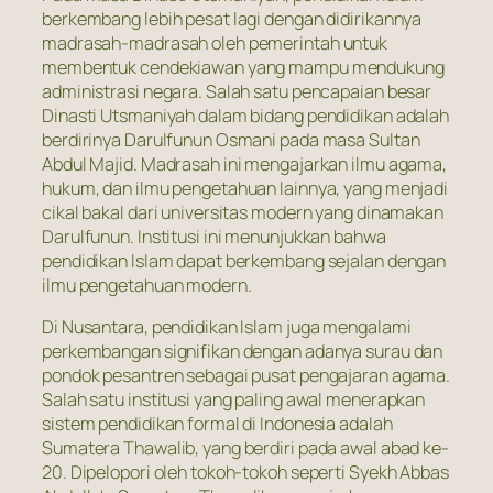
berkembang lebih pesat lagi dengan didirikannya
madrasah-madrasah oleh pemerintah untuk
membentuk cendekiawan yang mampu mendukung
administrasi negara. Salah satu pencapaian besar
Dinasti Utsmaniyah dalam bidang pendidikan adalah
berdirinya Darulfunun Osmani pada masa Sultan
Abdul Majid. Madrasah ini mengajarkan ilmu agama,
hukum, dan ilmu pengetahuan lainnya, yang menjadi
cikal bakal dari universitas modern yang dinamakan
Darulfunun. Institusi ini menunjukkan bahwa
pendidikan Islam dapat berkembang sejalan dengan
ilmu pengetahuan modern.
Di Nusantara, pendidikan Islam juga mengalami
perkembangan signifikan dengan adanya surau dan
pondok pesantren sebagai pusat pengajaran agama.
Salah satu institusi yang paling awal menerapkan
sistem pendidikan formal di Indonesia adalah
Sumatera Thawalib, yang berdiri pada awal abad ke-
20. Dipelopori oleh tokoh-tokoh seperti Syekh Abbas