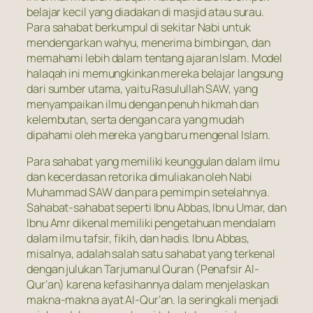
belajar kecil yang diadakan di masjid atau surau.
Para sahabat berkumpul di sekitar Nabi untuk
mendengarkan wahyu, menerima bimbingan, dan
memahami lebih dalam tentang ajaran Islam. Model
halaqah ini memungkinkan mereka belajar langsung
dari sumber utama, yaitu Rasulullah SAW, yang
menyampaikan ilmu dengan penuh hikmah dan
kelembutan, serta dengan cara yang mudah
dipahami oleh mereka yang baru mengenal Islam.
Para sahabat yang memiliki keunggulan dalam ilmu
dan kecerdasan retorika dimuliakan oleh Nabi
Muhammad SAW dan para pemimpin setelahnya.
Sahabat-sahabat seperti Ibnu Abbas, Ibnu Umar, dan
Ibnu Amr dikenal memiliki pengetahuan mendalam
dalam ilmu tafsir, fikih, dan hadis. Ibnu Abbas,
misalnya, adalah salah satu sahabat yang terkenal
dengan julukan Tarjumanul Quran (Penafsir Al-
Qur’an) karena kefasihannya dalam menjelaskan
makna-makna ayat Al-Qur’an. Ia seringkali menjadi