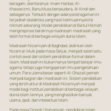
beragam, diantaranya: Imam Hanbal, Al-
Khawarizmi, Banu Musa bersaudara, Al-Kindi dan
sebagainya. Terbukti dengan adanya keragaman ini
terjadilah dialektika yang hasil keilmuannya kita
nikmati sekarang. Model pendidikan di Baitul Hikmah
menginspirasi berdirinya madrasah-madrasah yang
lebih formal di berbagai wilayah dunia Islam.
Madrasah Nizamiyah di Baghdad, didirikan oleh
Nizam al-Mulk pada masa Seljuk, menjadi salah satu
contoh awal dari sistem pendidikan formal dalam
Islam. Madrasah ini bukan hanya tempat belajar ilmu
agama, tetapi juga mengajarkan ilmu pengetahuan
umum. Para ulama besar seperti Al-Ghazali pernah
menjadi bagian dari madrasah ini. Sistem pendidikan
yang terstruktur di Madrasah Nizamiyah menjadi
model bagi institusi pendidikan di berbagai wilayah
dunia Islam lainnya, yang menghasilkan banyak
ulama, qadi, dan intelektual Islam.
Pada masa Dinasti Utsmaniyah, pendidikan Islam