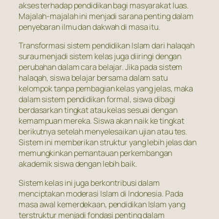
akses terhadap pendidikan bagi masyarakat luas.
Majalah-majalah ini menjadi sarana penting dalam
penyebaran ilmu dan dakwah di masa itu.
Transformasi sistem pendidikan Islam dari halaqah
surau menjadi sistem kelas juga diiringi dengan
perubahan dalam cara belajar. Jika pada sistem
halaqah, siswa belajar bersama dalam satu
kelompok tanpa pembagian kelas yang jelas, maka
dalam sistem pendidikan formal, siswa dibagi
berdasarkan tingkat atau kelas sesuai dengan
kemampuan mereka. Siswa akan naik ke tingkat
berikutnya setelah menyelesaikan ujian atau tes.
Sistem ini memberikan struktur yang lebih jelas dan
memungkinkan pemantauan perkembangan
akademik siswa dengan lebih baik.
Sistem kelas ini juga berkontribusi dalam
menciptakan moderasi Islam di Indonesia. Pada
masa awal kemerdekaan, pendidikan Islam yang
terstruktur menjadi fondasi penting dalam