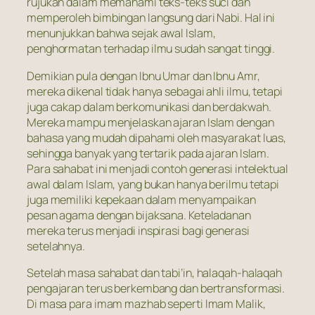
rujukan dalam memahami teks-teks suci dan
memperoleh bimbingan langsung dari Nabi. Hal ini
menunjukkan bahwa sejak awal Islam,
penghormatan terhadap ilmu sudah sangat tinggi.
Demikian pula dengan Ibnu Umar dan Ibnu Amr,
mereka dikenal tidak hanya sebagai ahli ilmu, tetapi
juga cakap dalam berkomunikasi dan berdakwah.
Mereka mampu menjelaskan ajaran Islam dengan
bahasa yang mudah dipahami oleh masyarakat luas,
sehingga banyak yang tertarik pada ajaran Islam.
Para sahabat ini menjadi contoh generasi intelektual
awal dalam Islam, yang bukan hanya berilmu tetapi
juga memiliki kepekaan dalam menyampaikan
pesan agama dengan bijaksana. Keteladanan
mereka terus menjadi inspirasi bagi generasi
setelahnya.
Setelah masa sahabat dan tabi’in, halaqah-halaqah
pengajaran terus berkembang dan bertransformasi.
Di masa para imam mazhab seperti Imam Malik,