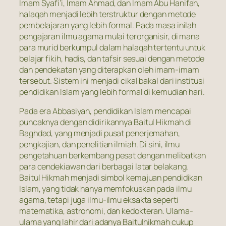
Imam Syafi’i, Imam Ahmad, dan Imam Abu Hanifah,
halaqah menjadi lebih terstruktur dengan metode
pembelajaran yang lebih formal. Pada masa inilah
pengajaran ilmu agama mulai terorganisir, di mana
para murid berkumpul dalam halaqah tertentu untuk
belajar fikih, hadis, dan tafsir sesuai dengan metode
dan pendekatan yang diterapkan oleh imam-imam
tersebut. Sistem ini menjadi cikal bakal dari institusi
pendidikan Islam yang lebih formal di kemudian hari.
Pada era Abbasiyah, pendidikan Islam mencapai
puncaknya dengan didirikannya Baitul Hikmah di
Baghdad, yang menjadi pusat penerjemahan,
pengkajian, dan penelitian ilmiah. Di sini, ilmu
pengetahuan berkembang pesat dengan melibatkan
para cendekiawan dari berbagai latar belakang.
Baitul Hikmah menjadi simbol kemajuan pendidikan
Islam, yang tidak hanya memfokuskan pada ilmu
agama, tetapi juga ilmu-ilmu eksakta seperti
matematika, astronomi, dan kedokteran. Ulama-
ulama yang lahir dari adanya Baitulhikmah cukup