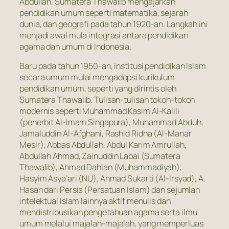
Abdullah, Sumatera Thawalib mengajarkan
pendidikan umum seperti matematika, sejarah
dunia, dan geografi pada tahun 1920-an. Langkah ini
menjadi awal mula integrasi antara pendidikan
agama dan umum di Indonesia.
Baru pada tahun 1950-an, institusi pendidikan Islam
secara umum mulai mengadopsi kurikulum
pendidikan umum, seperti yang dirintis oleh
Sumatera Thawalib. Tulisan-tulisan tokoh-tokoh
modernis seperti Muhammad Kasim Al-Kalili
(penerbit Al-Imam Singapura), Muhammad Abduh,
Jamaluddin Al-Afghani, Rashid Ridha (Al-Manar
Mesir), Abbas Abdullah, Abdul Karim Amrullah,
Abdullah Ahmad, Zainuddin Labai (Sumatera
Thawalib), Ahmad Dahlan (Muhammadiyah),
Hasyim Asya’ari (NU), Ahmad Sukarti (Al-Irsyad), A.
Hasan dari Persis (Persatuan Islam) dan sejumlah
intelektual Islam lainnya aktif menulis dan
mendistribusikan pengetahuan agama serta ilmu
umum melalui majalah-majalah, yang memperluas