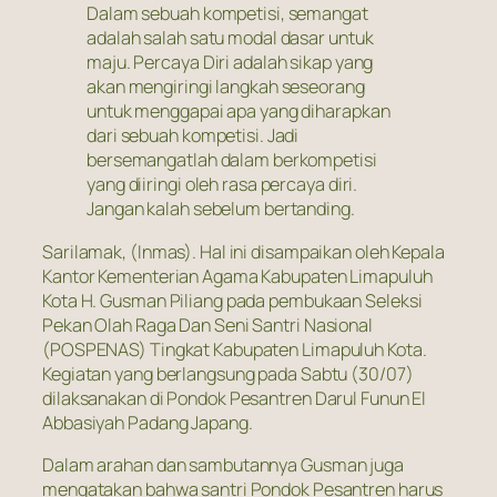
Dalam sebuah kompetisi, semangat
adalah salah satu modal dasar untuk
maju. Percaya Diri adalah sikap yang
akan mengiringi langkah seseorang
untuk menggapai apa yang diharapkan
dari sebuah kompetisi. Jadi
bersemangatlah dalam berkompetisi
yang diiringi oleh rasa percaya diri.
Jangan kalah sebelum bertanding.
Sarilamak, (Inmas). Hal ini disampaikan oleh Kepala
Kantor Kementerian Agama Kabupaten Limapuluh
Kota H. Gusman Piliang pada pembukaan Seleksi
Pekan Olah Raga Dan Seni Santri Nasional
(POSPENAS) Tingkat Kabupaten Limapuluh Kota.
Kegiatan yang berlangsung pada Sabtu (30/07)
dilaksanakan di Pondok Pesantren Darul Funun El
Abbasiyah Padang Japang.
Dalam arahan dan sambutannya Gusman juga
mengatakan bahwa santri Pondok Pesantren harus