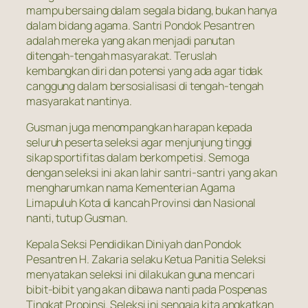
mampu bersaing dalam segala bidang, bukan hanya
dalam bidang agama. Santri Pondok Pesantren
adalah mereka yang akan menjadi panutan
ditengah-tengah masyarakat. Teruslah
kembangkan diri dan potensi yang ada agar tidak
canggung dalam bersosialisasi di tengah-tengah
masyarakat nantinya.
Gusman juga menompangkan harapan kepada
seluruh peserta seleksi agar menjunjung tinggi
sikap sportifitas dalam berkompetisi. Semoga
dengan seleksi ini akan lahir santri-santri yang akan
mengharumkan nama Kementerian Agama
Limapuluh Kota di kancah Provinsi dan Nasional
nanti, tutup Gusman.
Kepala Seksi Pendidikan Diniyah dan Pondok
Pesantren H. Zakaria selaku Ketua Panitia Seleksi
menyatakan seleksi ini dilakukan guna mencari
bibit-bibit yang akan dibawa nanti pada Pospenas
Tingkat Propinsi. Seleksi ini sengaja kita angkatkan