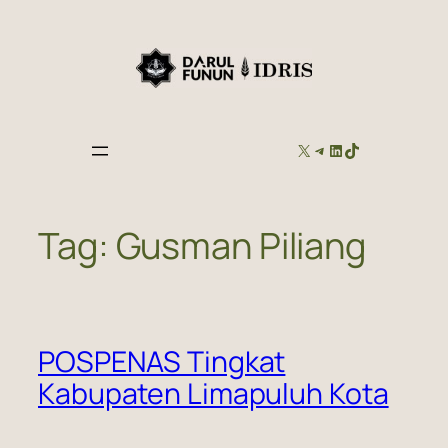
Skip
to
content
X
TELEGRAM
LINKEDIN
TIKTOK
Tag:
Gusman Piliang
POSPENAS Tingkat
Kabupaten Limapuluh Kota