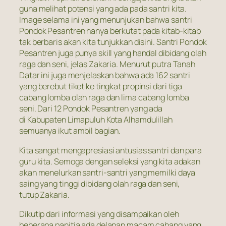
guna melihat potensi yang ada pada santri kita.
Image selama ini yang menunjukan bahwa santri
Pondok Pesantren hanya berkutat pada kitab-kitab
tak berbaris akan kita tunjukkan disini. Santri Pondok
Pesantren juga punya skill yang handal dibidang olah
raga dan seni, jelas Zakaria. Menurut putra Tanah
Datar ini juga menjelaskan bahwa ada 162 santri
yang berebut tiket ke tingkat propinsi dari tiga
cabang lomba olah raga dan lima cabang lomba
seni. Dari 12 Pondok Pesantren yang ada
di Kabupaten Limapuluh Kota Alhamdulillah
semuanya ikut ambil bagian.
Kita sangat mengapresiasi antusias santri dan para
guru kita. Semoga dengan seleksi yang kita adakan
akan menelurkan santri-santri yang memilki daya
saing yang tinggi dibidang olah raga dan seni,
tutup Zakaria.
Dikutip dari informasi yang disampaikan oleh
beberapa panitia ada delapan macam cabang yang