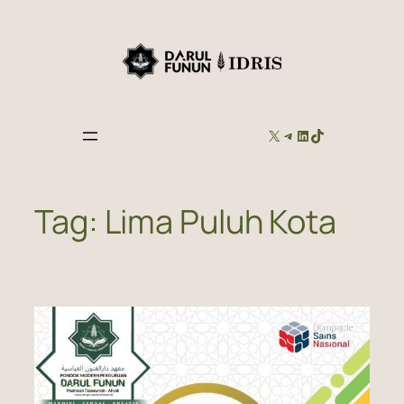
Skip
to
content
X
TELEGRAM
LINKEDIN
TIKTOK
Tag:
Lima Puluh Kota