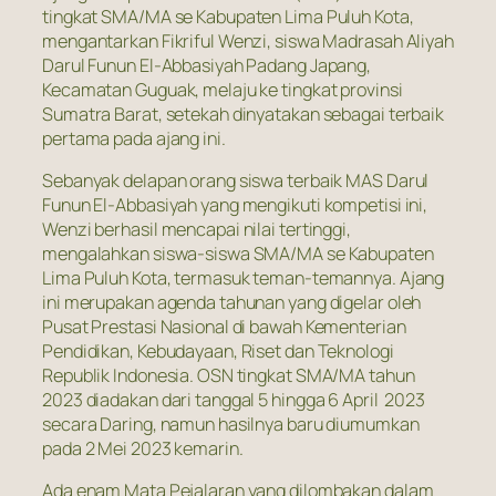
tingkat SMA/MA se Kabupaten Lima Puluh Kota,
mengantarkan Fikriful Wenzi, siswa Madrasah Aliyah
Darul Funun El-Abbasiyah Padang Japang,
Kecamatan Guguak, melaju ke tingkat provinsi
Sumatra Barat, setekah dinyatakan sebagai terbaik
pertama pada ajang ini.
Sebanyak delapan orang siswa terbaik MAS Darul
Funun El-Abbasiyah yang mengikuti kompetisi ini,
Wenzi berhasil mencapai nilai tertinggi,
mengalahkan siswa-siswa SMA/MA se Kabupaten
Lima Puluh Kota, termasuk teman-temannya. Ajang
ini merupakan agenda tahunan yang digelar oleh
Pusat Prestasi Nasional di bawah Kementerian
Pendidikan, Kebudayaan, Riset dan Teknologi
Republik Indonesia. OSN tingkat SMA/MA tahun
2023 diadakan dari tanggal 5 hingga 6 April 2023
secara Daring, namun hasilnya baru diumumkan
pada 2 Mei 2023 kemarin.
Ada enam Mata Pejalaran yang dilombakan dalam