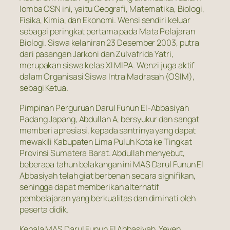
lomba OSN ini, yaitu Geografi, Matematika, Biologi,
Fisika, Kimia, dan Ekonomi. Wensi sendiri keluar
sebagai peringkat pertama pada Mata Pelajaran
Biologi. Siswa kelahiran 23 Desember 2003, putra
dari pasangan Jarkoni dan Zulvafrida Yatri,
merupakan siswa kelas XI MIPA. Wenzi juga aktif
dalam Organisasi Siswa Intra Madrasah (OSIM),
sebagi Ketua.
Pimpinan Perguruan Darul Funun El-Abbasiyah
Padang Japang, Abdullah A, bersyukur dan sangat
memberi apresiasi, kepada santrinya yang dapat
mewakili Kabupaten Lima Puluh Kota ke Tingkat
Provinsi Sumatera Barat. Abdullah menyebut,
beberapa tahun belakangan ini MAS Darul Funun El
Abbasiyah telah giat berbenah secara signifikan,
sehingga dapat memberikan alternatif
pembelajaran yang berkualitas dan diminati oleh
peserta didik.
Kepala MAS Darul Funun El Abbasiyah, Yeyen