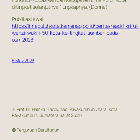
Funun El-Abbasiyah dan Kabupaten Lima Puluh Kota
ditingkat selanjutnya,” ungkapnya. (Donna)
Publikasi awal:
https://limapuluhkota.kemenag.go.id/berita/read/fikriful-
wenzi-wakili-50-kota-ke-tingkat-sumbar-pada-
osn-2023
5 May 2023
Jl. Prof. Dr. Hamka, Tarok, Kec. Payakumbuh Utara, Kota
Payakumbuh, Sumatera Barat 26217
©
Perguruan Darulfunun