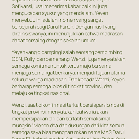
Sofiyansi, usai menerima kabar baik ini juga
mengucapan syukur yang mendalam. Yeyen
menyebut, ini adalah momen yang sangat
bersejarah bagi Darul Funun. Dengan hasil yang
diraih siswanya, ini menunjukkan bahwa madrasah
dapat bersaing dengan sekolah umum.
Yeyen yang didampingi salah seorang pembimbing
OSN, Rully, dan pemenang, Wenzi, juga menyatakan,
semoga komitmen untuk terus maju bersama,
menjaga semangat berkarya, menjadi tujuan utama
seluruh warga madrasah. Dan kepada Wenzi, Yeyen
berharap semoga lolos di tingkat provinsi, dan
melaju ke tingkat nasional.
Wenzi, saat dikonfirmasi terkait persiapan lomba di
tingkat provinsi, menyatakan bahwa ia akan
mempersipakan diri dan berlatih semaksimal
mungkin.”Mohon doa dan dukungan dari kita semua,
semoga saya bisa mengharumkan nama MAS Darul