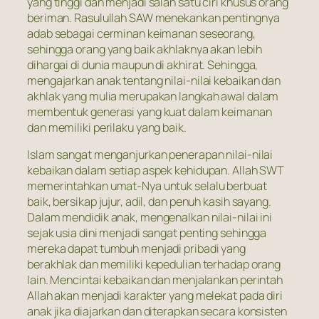
yang tinggi dan menjadi salah satu ciri khusus orang
beriman. Rasulullah SAW menekankan pentingnya
adab sebagai cerminan keimanan seseorang,
sehingga orang yang baik akhlaknya akan lebih
dihargai di dunia maupun di akhirat. Sehingga,
mengajarkan anak tentang nilai-nilai kebaikan dan
akhlak yang mulia merupakan langkah awal dalam
membentuk generasi yang kuat dalam keimanan
dan memiliki perilaku yang baik.
Islam sangat menganjurkan penerapan nilai-nilai
kebaikan dalam setiap aspek kehidupan. Allah SWT
memerintahkan umat-Nya untuk selalu berbuat
baik, bersikap jujur, adil, dan penuh kasih sayang.
Dalam mendidik anak, mengenalkan nilai-nilai ini
sejak usia dini menjadi sangat penting sehingga
mereka dapat tumbuh menjadi pribadi yang
berakhlak dan memiliki kepedulian terhadap orang
lain. Mencintai kebaikan dan menjalankan perintah
Allah akan menjadi karakter yang melekat pada diri
anak jika diajarkan dan diterapkan secara konsisten