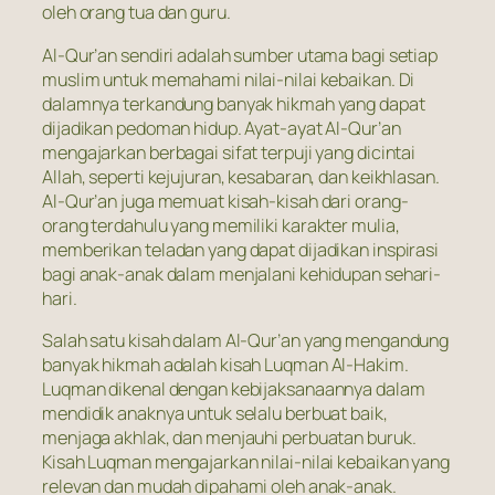
oleh orang tua dan guru.
Al-Qur’an sendiri adalah sumber utama bagi setiap
muslim untuk memahami nilai-nilai kebaikan. Di
dalamnya terkandung banyak hikmah yang dapat
dijadikan pedoman hidup. Ayat-ayat Al-Qur’an
mengajarkan berbagai sifat terpuji yang dicintai
Allah, seperti kejujuran, kesabaran, dan keikhlasan.
Al-Qur’an juga memuat kisah-kisah dari orang-
orang terdahulu yang memiliki karakter mulia,
memberikan teladan yang dapat dijadikan inspirasi
bagi anak-anak dalam menjalani kehidupan sehari-
hari.
Salah satu kisah dalam Al-Qur’an yang mengandung
banyak hikmah adalah kisah Luqman Al-Hakim.
Luqman dikenal dengan kebijaksanaannya dalam
mendidik anaknya untuk selalu berbuat baik,
menjaga akhlak, dan menjauhi perbuatan buruk.
Kisah Luqman mengajarkan nilai-nilai kebaikan yang
relevan dan mudah dipahami oleh anak-anak.