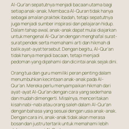
Al-Qur’an sepatutnya menjadi bacaan utama bagi
setiap anak-anak. Membaca Al-Quran tidak hanya
sebagai amalan praktek ibadah, tetapi sepatutnya
juga menjadi sumber inspirasi dan pelajaran hidup.
Dalam tahap awal, anak-anak dapat mulai diajarkan
untuk mengenal Al-Qur’an dengan menghafal surat-
surat pendek serta memahami arti dan hikmah di
balik ayat-ayat tersebut. Dengan begitu, Al-Qur’an
tidak hanya menjadi bacaan, tetapi menjadi
pedoman yang dipahami dan dicintai anak sejak dini.
Orang tua dan guru memiliki peran penting dalam
menumbuhkan kecintaan anak-anak pada Al-
Qur’an. Mereka perlu menyampaikan hikmah dari
ayat-ayat Al-Qur’an dengan cara yang sederhana
dan mudah dimengerti. Misalnya, menceritakan
kisah nabi-nabi atau orang saleh dalam Al-Qur’an
dengan bahasa yang sesuai dengan usia anak-anak.
Dengan cara ini, anak-anak tidak akan merasa
bosan dan justru tertarik untuk memahami lebih