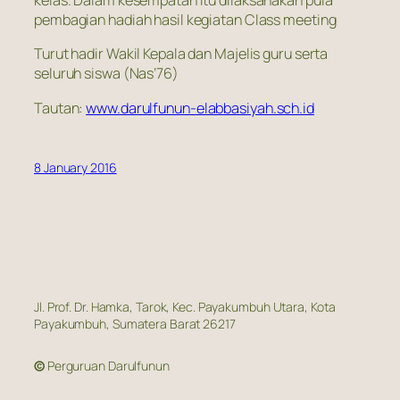
kelas. Dalam kesempatan itu dilaksanakan pula
pembagian hadiah hasil kegiatan Class meeting
Turut hadir Wakil Kepala dan Majelis guru serta
seluruh siswa (Nas’76)
Tautan:
www.darulfunun-elabbasiyah.sch.id
8 January 2016
Jl. Prof. Dr. Hamka, Tarok, Kec. Payakumbuh Utara, Kota
Payakumbuh, Sumatera Barat 26217
©
Perguruan Darulfunun