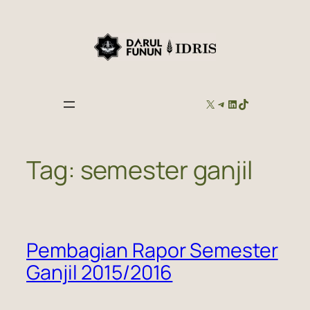
Skip
to
content
X
TELEGRAM
LINKEDIN
TIKTOK
Tag:
semester ganjil
Pembagian Rapor Semester
Ganjil 2015/2016