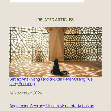
-: RELATED ARTICLES :-
Setiap Anak yang Terdidik Ada Peran Orang Tua
yang Berjuang
Date
14 November 2024
Bagaimana Seorang Muslim Mencintai Kebaikan