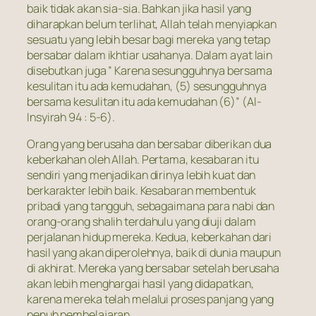
baik tidak akan sia-sia. Bahkan jika hasil yang
diharapkan belum terlihat, Allah telah menyiapkan
sesuatu yang lebih besar bagi mereka yang tetap
bersabar dalam ikhtiar usahanya. Dalam ayat lain
disebutkan juga ” Karena sesungguhnya bersama
kesulitan itu ada kemudahan, (5) sesungguhnya
bersama kesulitan itu ada kemudahan (6)” (Al-
Insyirah 94 : 5-6).
Orang yang berusaha dan bersabar diberikan dua
keberkahan oleh Allah. Pertama, kesabaran itu
sendiri yang menjadikan dirinya lebih kuat dan
berkarakter lebih baik. Kesabaran membentuk
pribadi yang tangguh, sebagaimana para nabi dan
orang-orang shalih terdahulu yang diuji dalam
perjalanan hidup mereka. Kedua, keberkahan dari
hasil yang akan diperolehnya, baik di dunia maupun
di akhirat. Mereka yang bersabar setelah berusaha
akan lebih menghargai hasil yang didapatkan,
karena mereka telah melalui proses panjang yang
penuh pembelajaran.