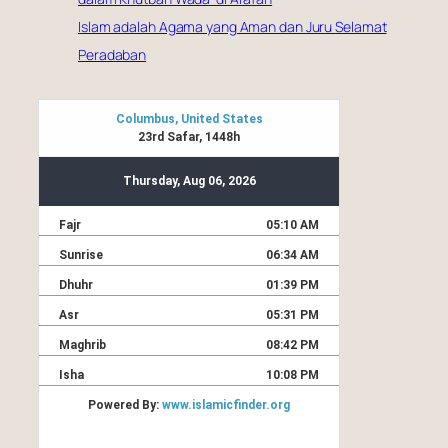
Islam adalah Agama yang Aman dan Juru Selamat
Peradaban