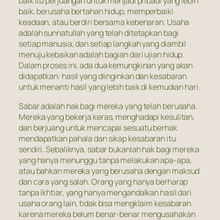
baik itu perjuangan untuk menjadi pribadi yang lebih
baik, berusaha bertahan hidup, memperbaiki
keadaan, atau berdiri bersama kebenaran. Usaha
adalah sunnatullah yang telah ditetapkan bagi
setiap manusia, dan setiap langkah yang diambil
menuju kebaikan adalah bagian dari ujian hidup.
Dalam proses ini, ada dua kemungkinan yang akan
didapatkan: hasil yang diinginkan dan kesabaran
untuk menanti hasil yang lebih baik di kemudian hari.
Sabar adalah hak bagi mereka yang telah berusaha.
Mereka yang bekerja keras, menghadapi kesulitan,
dan berjuang untuk mencapai sesuatu berhak
mendapatkan pahala dan sikap kesabaran itu
sendiri. Sebaliknya, sabar bukanlah hak bagi mereka
yang hanya menunggu tanpa melakukan apa-apa,
atau bahkan mereka yang berusaha dengan maksud
dan cara yang salah. Orang yang hanya berharap
tanpa ikhtiar, yang hanya mengandalkan hasil dari
usaha orang lain, tidak bisa mengklaim kesabaran
karena mereka belum benar-benar mengusahakan