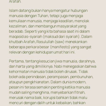
Arafah.
Islam datang bukan hanya mengatur hubungan
manusia dengan Tuhan, tetapi juga menjaga
kemuliaan manusia, menjaga keadilan, menolak
kezaliman, dan membangun masyarakat yang
beradab. Seperti yang kita bahasa saat ini dalam
maqasid as-syariah (maksud dari syariah). Dalam
khutbah Arafah, Rasulullah (saw) menekankan
beberapa perkara besar (manifesto) yang sangat
relevan dengan kehidupan umat hari ini.
Pertama, tentang kesucian jiwa manusia, darahnya,
dan harta yang dimilikinya. Nabi menegaskan bahwa
kehormatan manusia tidak boleh dirusak. Tidak
boleh ada penindasan, perampasan, pembunuhan,
ataupun pengkhianatan. Dalam dunia modern,
pesan ini terasa semakin penting ketika manusia
mudah saling menghina, menyebarkan fitnah,
merusak nama baik, korupsi bahkan tidak malu
mencuri dengan dalih untuk kebaikan, bahkan