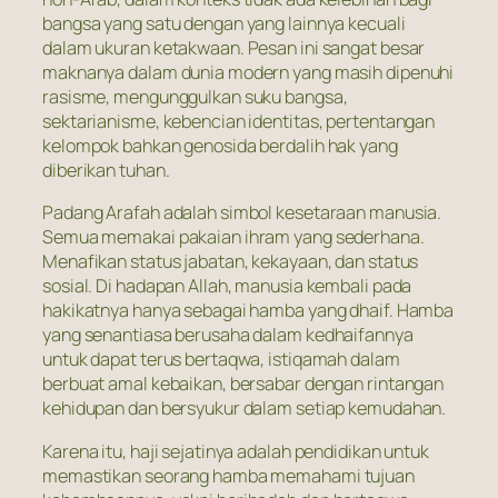
bangsa yang satu dengan yang lainnya kecuali
dalam ukuran ketakwaan. Pesan ini sangat besar
maknanya dalam dunia modern yang masih dipenuhi
rasisme, mengunggulkan suku bangsa,
sektarianisme, kebencian identitas, pertentangan
kelompok bahkan genosida berdalih hak yang
diberikan tuhan.
Padang Arafah adalah simbol kesetaraan manusia.
Semua memakai pakaian ihram yang sederhana.
Menafikan status jabatan, kekayaan, dan status
sosial. Di hadapan Allah, manusia kembali pada
hakikatnya hanya sebagai hamba yang dhaif. Hamba
yang senantiasa berusaha dalam kedhaifannya
untuk dapat terus bertaqwa, istiqamah dalam
berbuat amal kebaikan, bersabar dengan rintangan
kehidupan dan bersyukur dalam setiap kemudahan.
Karena itu, haji sejatinya adalah pendidikan untuk
memastikan seorang hamba memahami tujuan