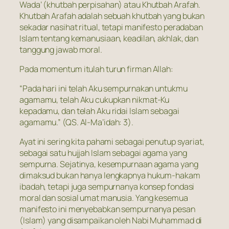
Wada’ (khutbah perpisahan) atau Khutbah Arafah.
Khutbah Arafah adalah sebuah khutbah yang bukan
sekadar nasihat ritual, tetapi manifesto peradaban
Islam tentang kemanusiaan, keadilan, akhlak, dan
tanggung jawab moral.
Pada momentum itulah turun firman Allah:
“Pada hari ini telah Aku sempurnakan untukmu
agamamu, telah Aku cukupkan nikmat-Ku
kepadamu, dan telah Aku ridai Islam sebagai
agamamu.” (QS. Al-Ma’idah: 3).
Ayat ini sering kita pahami sebagai penutup syariat,
sebagai satu hujjah Islam sebagai agama yang
sempurna. Sejatinya, kesempurnaan agama yang
dimaksud bukan hanya lengkapnya hukum-hakam
ibadah, tetapi juga sempurnanya konsep fondasi
moral dan sosial umat manusia. Yang kesemua
manifesto ini menyebabkan sempurnanya pesan
(Islam) yang disampaikan oleh Nabi Muhammad di