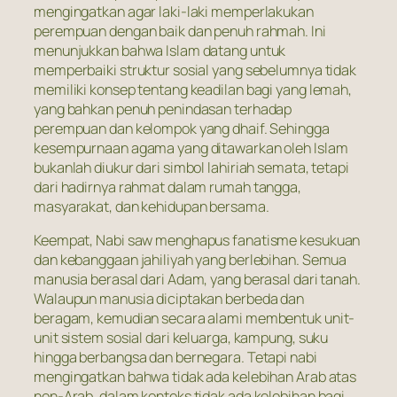
mengingatkan agar laki-laki memperlakukan
perempuan dengan baik dan penuh rahmah. Ini
menunjukkan bahwa Islam datang untuk
memperbaiki struktur sosial yang sebelumnya tidak
memiliki konsep tentang keadilan bagi yang lemah,
yang bahkan penuh penindasan terhadap
perempuan dan kelompok yang dhaif. Sehingga
kesempurnaan agama yang ditawarkan oleh Islam
bukanlah diukur dari simbol lahiriah semata, tetapi
dari hadirnya rahmat dalam rumah tangga,
masyarakat, dan kehidupan bersama.
Keempat, Nabi saw menghapus fanatisme kesukuan
dan kebanggaan jahiliyah yang berlebihan. Semua
manusia berasal dari Adam, yang berasal dari tanah.
Walaupun manusia diciptakan berbeda dan
beragam, kemudian secara alami membentuk unit-
unit sistem sosial dari keluarga, kampung, suku
hingga berbangsa dan bernegara. Tetapi nabi
mengingatkan bahwa tidak ada kelebihan Arab atas
non-Arab, dalam konteks tidak ada kelebihan bagi