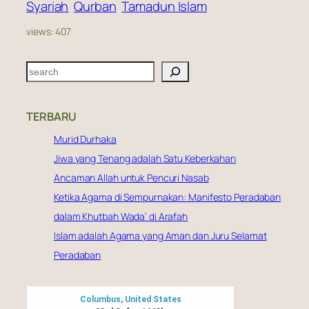
Syariah
Qurban
Tamadun Islam
views:
407
S
e
a
TERBARU
r
c
Murid Durhaka
h
Jiwa yang Tenang adalah Satu Keberkahan
Ancaman Allah untuk Pencuri Nasab
Ketika Agama di Sempurnakan: Manifesto Peradaban
dalam Khutbah Wada’ di Arafah
Islam adalah Agama yang Aman dan Juru Selamat
Peradaban