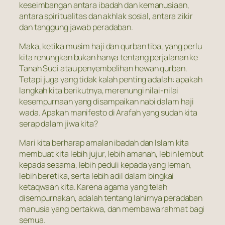
keseimbangan antara ibadah dan kemanusiaan,
antara spiritualitas dan akhlak sosial, antara zikir
dan tanggung jawab peradaban.
Maka, ketika musim haji dan qurban tiba, yang perlu
kita renungkan bukan hanya tentang perjalanan ke
Tanah Suci atau penyembelihan hewan qurban.
Tetapi juga yang tidak kalah penting adalah: apakah
langkah kita berikutnya, merenungi nilai-nilai
kesempurnaan yang disampaikan nabi dalam haji
wada. Apakah manifesto di Arafah yang sudah kita
serap dalam jiwa kita?
Mari kita berharap amalan ibadah dan Islam kita
membuat kita lebih jujur, lebih amanah, lebih lembut
kepada sesama, lebih peduli kepada yang lemah,
lebih beretika, serta lebih adil dalam bingkai
ketaqwaan kita. Karena agama yang telah
disempurnakan, adalah tentang lahirnya peradaban
manusia yang bertakwa, dan membawa rahmat bagi
semua.