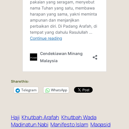
Share this:
Telegram
WhatsApp
Haji
Khutbah Arafah
Khutbah Wada
Madinatun Nabi
Manifesto Islam
Maqasid