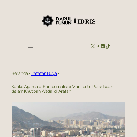
Skip
to
content
X
TELEGRAM
LINKEDIN
TIKTOK
Beranda
>
Catatan Buya
>
Ketika Agama di Sempurnakan: Manifesto Peradaban
dalam Khutbah Wada’ di Arafah