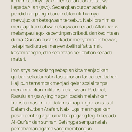
kehambaannya, yakni beribadah dan bertaqwa
kepada Allah (swt). Sedangkan qurban adalah
pendidikan pengorbanan dalam ikthiarnya
mewujudkan ketaqwaan tersebut. Nabi Ibrahim as
mengajarkan bahwa ketaqwaan kepada Allah harus
melampaui ego, kepentingan pribadi, dan kecintaan
dunia. Qurban bukan sekadar menyembelih hewan,
tetapi hakikatnya menyembelih sifat tamak,
kesombongan, dan kecintaan berlebihan kepada
materi.
Ironisnya, terkadang sebagian kita menjadikan
qurban sekadar rutinitas tahunan tanpa perubahan.
Haji pun ternampak menjadi gelar sosial tanpa
menumbuhkan militansi ketaqwaan. Padahal,
Rasulullah (saw) ingin agar ibadah melahirkan
transformasi moral dalam setiap tingkatan sosial.
Dalam khutbah Arafah, Nabi juga meninggalkan
pesan penting agar umat berpegang teguh kepada
Al-Qur’an dan sunnah. Sehingga sempurnalah
pemahaman agama yang membangun