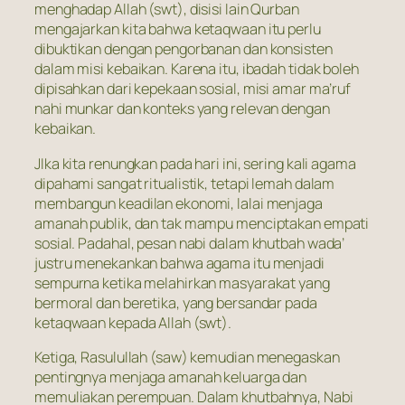
menghadap Allah (swt), disisi lain Qurban
mengajarkan kita bahwa ketaqwaan itu perlu
dibuktikan dengan pengorbanan dan konsisten
dalam misi kebaikan. Karena itu, ibadah tidak boleh
dipisahkan dari kepekaan sosial, misi amar ma’ruf
nahi munkar dan konteks yang relevan dengan
kebaikan.
JIka kita renungkan pada hari ini, sering kali agama
dipahami sangat ritualistik, tetapi lemah dalam
membangun keadilan ekonomi, lalai menjaga
amanah publik, dan tak mampu menciptakan empati
sosial. Padahal, pesan nabi dalam khutbah wada’
justru menekankan bahwa agama itu menjadi
sempurna ketika melahirkan masyarakat yang
bermoral dan beretika, yang bersandar pada
ketaqwaan kepada Allah (swt).
Ketiga, Rasulullah (saw) kemudian menegaskan
pentingnya menjaga amanah keluarga dan
memuliakan perempuan. Dalam khutbahnya, Nabi