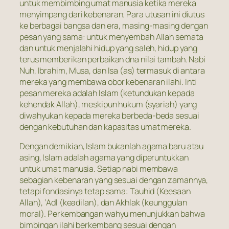
untuk membimbing umat manusia ketika mereka
menyimpang dari kebenaran. Para utusan ini diutus
ke berbagai bangsa dan era, masing-masing dengan
pesan yang sama: untuk menyembah Allah semata
dan untuk menjalahi hidup yang saleh, hidup yang
terus memberikan perbaikan dna nilai tambah. Nabi
Nuh, Ibrahim, Musa, dan Isa (as) termasuk di antara
mereka yang membawa obor kebenaran ilahi. Inti
pesan mereka adalah Islam (ketundukan kepada
kehendak Allah), meskipun hukum (syariah) yang
diwahyukan kepada mereka berbeda-beda sesuai
dengan kebutuhan dan kapasitas umat mereka.
Dengan demikian, Islam bukanlah agama baru atau
asing, Islam adalah agama yang diperuntukkan
untuk umat manusia. Setiap nabi membawa
sebagian kebenaran yang sesuai dengan zamannya,
tetapi fondasinya tetap sama: Tauhid (Keesaan
Allah), ‘Adl (keadilan), dan Akhlak (keunggulan
moral). Perkembangan wahyu menunjukkan bahwa
bimbingan ilahi berkembang sesuai dengan