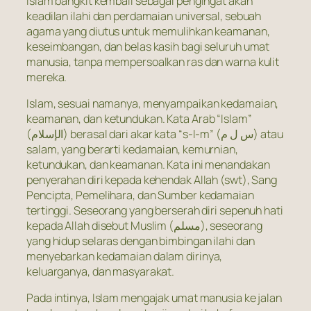
Islam bangkit kembali sebagai pengingat akan
keadilan ilahi dan perdamaian universal, sebuah
agama yang diutus untuk memulihkan keamanan,
keseimbangan, dan belas kasih bagi seluruh umat
manusia, tanpa mempersoalkan ras dan warna kulit
mereka.
Islam, sesuai namanya, menyampaikan kedamaian,
keamanan, dan ketundukan. Kata Arab “Islam”
(الإسلام) berasal dari akar kata “s-l-m” (س ل م) atau
salam, yang berarti kedamaian, kemurnian,
ketundukan, dan keamanan. Kata ini menandakan
penyerahan diri kepada kehendak Allah (swt), Sang
Pencipta, Pemelihara, dan Sumber kedamaian
tertinggi. Seseorang yang berserah diri sepenuh hati
kepada Allah disebut Muslim (مسلم), seseorang
yang hidup selaras dengan bimbingan ilahi dan
menyebarkan kedamaian dalam dirinya,
keluarganya, dan masyarakat.
Pada intinya, Islam mengajak umat manusia ke jalan