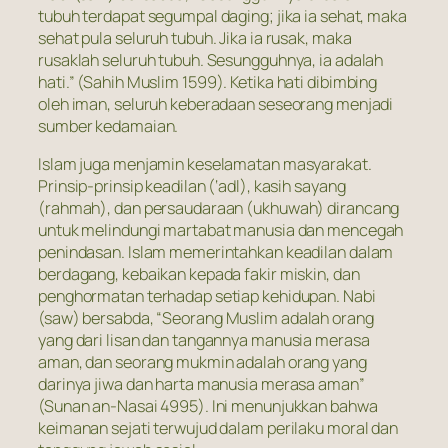
tubuh terdapat segumpal daging; jika ia sehat, maka
sehat pula seluruh tubuh. Jika ia rusak, maka
rusaklah seluruh tubuh. Sesungguhnya, ia adalah
hati.”
(Sahih Muslim 1599). Ketika hati dibimbing
oleh iman, seluruh keberadaan seseorang menjadi
sumber kedamaian.
Islam juga menjamin keselamatan masyarakat.
Prinsip-prinsip keadilan (‘adl), kasih sayang
(rahmah), dan persaudaraan (ukhuwah) dirancang
untuk melindungi martabat manusia dan mencegah
penindasan. Islam memerintahkan keadilan dalam
berdagang, kebaikan kepada fakir miskin, dan
penghormatan terhadap setiap kehidupan. Nabi
(saw) bersabda,
“Seorang Muslim adalah orang
yang dari lisan dan tangannya manusia merasa
aman, dan seorang mukmin adalah orang yang
darinya jiwa dan harta manusia merasa aman”
(Sunan an-Nasai 4995). Ini menunjukkan bahwa
keimanan sejati terwujud dalam perilaku moral dan