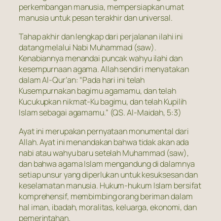
perkembangan manusia, mempersiapkan umat
manusia untuk pesan terakhir dan universal.
Tahap akhir dan lengkap dari perjalanan ilahi ini
datang melalui Nabi Muhammad (saw).
Kenabiannya menandai puncak wahyu ilahi dan
kesempurnaan agama. Allah sendiri menyatakan
dalam Al-Qur’an: “Pada hari ini telah
Kusempurnakan bagimu agamamu, dan telah
Kucukupkan nikmat-Ku bagimu, dan telah Kupilih
Islam sebagai agamamu.” (QS. Al-Maidah, 5:3)
Ayat ini merupakan pernyataan monumental dari
Allah. Ayat ini menandakan bahwa tidak akan ada
nabi atau wahyu baru setelah Muhammad (saw),
dan bahwa agama Islam mengandung di dalamnya
setiap unsur yang diperlukan untuk kesuksesan dan
keselamatan manusia. Hukum-hukum Islam bersifat
komprehensif, membimbing orang beriman dalam
hal iman, ibadah, moralitas, keluarga, ekonomi, dan
pemerintahan.