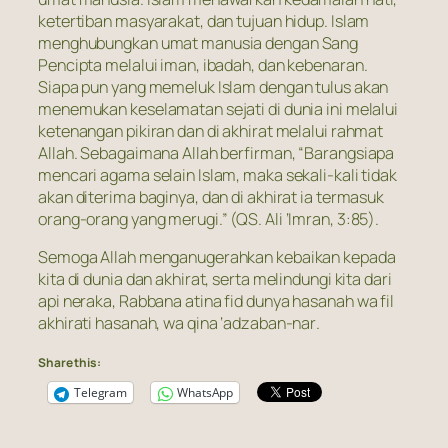
ketertiban masyarakat, dan tujuan hidup. Islam
menghubungkan umat manusia dengan Sang
Pencipta melalui iman, ibadah, dan kebenaran.
Siapa pun yang memeluk Islam dengan tulus akan
menemukan keselamatan sejati di dunia ini melalui
ketenangan pikiran dan di akhirat melalui rahmat
Allah. Sebagaimana Allah berfirman,
“Barangsiapa
mencari agama selain Islam, maka sekali-kali tidak
akan diterima baginya, dan di akhirat ia termasuk
orang-orang yang merugi.”
(QS. Ali ‘Imran, 3:85).
Semoga Allah menganugerahkan kebaikan kepada
kita di dunia dan akhirat, serta melindungi kita dari
api neraka,
Rabbana atina fid dunya hasanah wa fil
akhirati hasanah, wa qina ‘adzaban-nar
.
Share this:
Telegram
WhatsApp