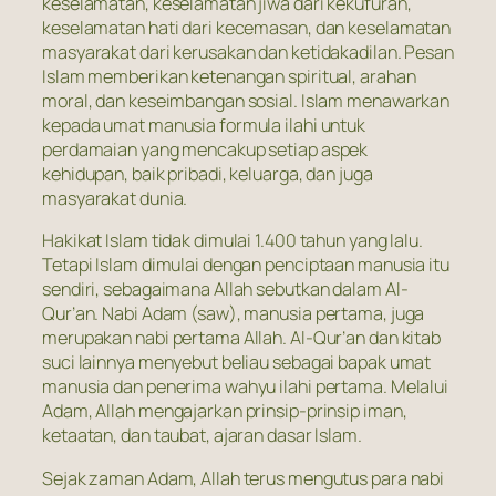
keselamatan, keselamatan jiwa dari kekufuran,
keselamatan hati dari kecemasan, dan keselamatan
masyarakat dari kerusakan dan ketidakadilan. Pesan
Islam memberikan ketenangan spiritual, arahan
moral, dan keseimbangan sosial. Islam menawarkan
kepada umat manusia formula ilahi untuk
perdamaian yang mencakup setiap aspek
kehidupan, baik pribadi, keluarga, dan juga
masyarakat dunia.
Hakikat Islam tidak dimulai 1.400 tahun yang lalu.
Tetapi Islam dimulai dengan penciptaan manusia itu
sendiri, sebagaimana Allah sebutkan dalam Al-
Qur’an. Nabi Adam (saw), manusia pertama, juga
merupakan nabi pertama Allah. Al-Qur’an dan kitab
suci lainnya menyebut beliau sebagai bapak umat
manusia dan penerima wahyu ilahi pertama. Melalui
Adam, Allah mengajarkan prinsip-prinsip iman,
ketaatan, dan taubat, ajaran dasar Islam.
Sejak zaman Adam, Allah terus mengutus para nabi