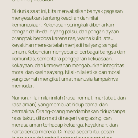
Di dunia saat ini, kita menyaksikan banyak gagasan
menyesatkan tentang keadilan dan nilai
kemanusiaan. Kekerasan seringkali dibenarkan
dengan dalih-dalih yang palsu, dan penganiayaan
orang tak berdosa karena ras, warna kulit, atau
keyakinan mereka telah menjadi hal yang sangat
umum. Kebencian menyebar di berbagai bangsa dan
komunitas, sementara pengejaran kekuasaan,
kekayaan, dan kemewahan mengaburkan integritas
moral dan kasih sayang. Nilai-nilai etika dan moral
yang pernah mengikat umat manusia tampaknya
memudar.
Namun, nilai-nilai inilah (rasa hormat, martabat, dan
rasa aman) yang membuat hidup damai dan
bermakna. Orang-orang mendambakan hidup tanpa
rasa takut, dihormati di negeri yang asing, dan
merasa aman terhadap keluarga, keyakinan, dan
harta benda mereka. Di masa seperti itu, pesan