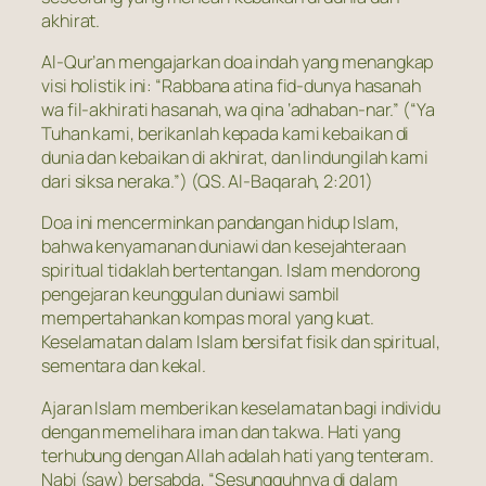
akhirat.
Al-Qur’an mengajarkan doa indah yang menangkap
visi holistik ini:
“Rabbana atina fid-dunya hasanah
wa fil-akhirati hasanah, wa qina ‘adhaban-nar.” (“Ya
Tuhan kami, berikanlah kepada kami kebaikan di
dunia dan kebaikan di akhirat, dan lindungilah kami
dari siksa neraka.”
) (QS. Al-Baqarah, 2:201)
Doa ini mencerminkan pandangan hidup Islam,
bahwa kenyamanan duniawi dan kesejahteraan
spiritual tidaklah bertentangan. Islam mendorong
pengejaran keunggulan duniawi sambil
mempertahankan kompas moral yang kuat.
Keselamatan dalam Islam bersifat fisik dan spiritual,
sementara dan kekal.
Ajaran Islam memberikan keselamatan bagi individu
dengan memelihara iman dan takwa. Hati yang
terhubung dengan Allah adalah hati yang tenteram.
Nabi (saw) bersabda,
“Sesungguhnya di dalam