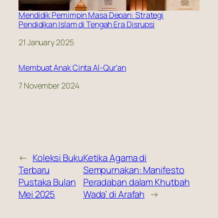
Mendidik Pemimpin Masa Depan: Strategi
Pendidikan Islam di Tengah Era Disrupsi
Date
21 January 2025
Membuat Anak Cinta Al-Qur’an
Date
7 November 2024
←
Koleksi Buku
Ketika Agama di
Terbaru
Sempurnakan: Manifesto
Pustaka Bulan
Peradaban dalam Khutbah
Mei 2025
Wada’ di Arafah
→