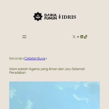
Skip
to
content
X
TELEGRAM
LINKEDIN
TIKTOK
Beranda
>
Catatan Buya
>
Islam adalah Agama yang Aman dan Juru Selamat
Peradaban