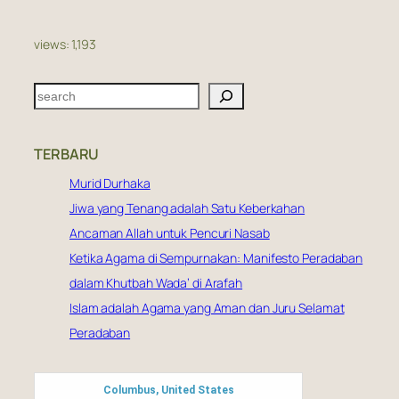
views:
1,193
S
e
a
TERBARU
r
c
Murid Durhaka
h
Jiwa yang Tenang adalah Satu Keberkahan
Ancaman Allah untuk Pencuri Nasab
Ketika Agama di Sempurnakan: Manifesto Peradaban
dalam Khutbah Wada’ di Arafah
Islam adalah Agama yang Aman dan Juru Selamat
Peradaban