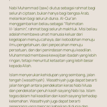
Nabi Muhammad (saw) diutus sebagai rahmat bagi
seluruh ciptaan, bukan hanya bagi bangsa Arab,
melainkan bagi seluruh dunia. Al-Qur’an
menggambarkan beliau sebagai “Rahmatan
lil-‘alamin”, rahmat bagi seluruh makhluk. Misi beliau
adalah membawa umat manusia keluar dari
kegelapan menuju cahaya, dari kebodohan menuju
ilmu pengetahuan, dari perpecahan menuju
persatuan, dan dari penindasan menuju keadilan.
Muhammad membawa kewajiban ibadah yang lebih
ringan, tetapi menuntut ketaatan yang lebih besar
kepada Allah.
Islam menyerukan kehidupan yang seimbang, jalan
tengah (wasathiyah). Wasathiyah juga dapat berarti
jalan tengah antara pendekatan keras Nabi Musa
dan pendekatan penuh kasih sayang Nabi Isa. Islam
tegas dalam hal keadilan dan kasih sayang terhadap
kelemahan. Wasathiyah juga dapat berarti
seseorang yang mencari kebaikan di dunia dan