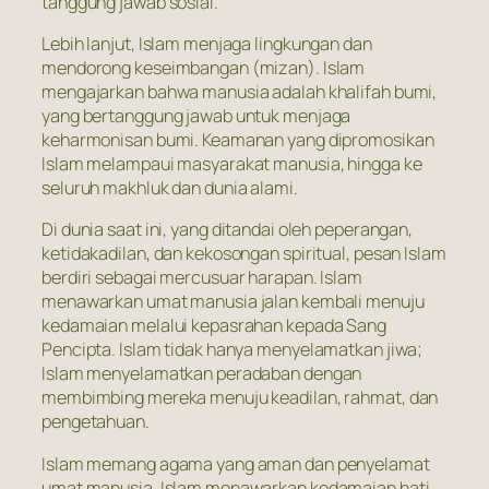
tanggung jawab sosial.
Lebih lanjut, Islam menjaga lingkungan dan
mendorong keseimbangan (mizan). Islam
mengajarkan bahwa manusia adalah khalifah bumi,
yang bertanggung jawab untuk menjaga
keharmonisan bumi. Keamanan yang dipromosikan
Islam melampaui masyarakat manusia, hingga ke
seluruh makhluk dan dunia alami.
Di dunia saat ini, yang ditandai oleh peperangan,
ketidakadilan, dan kekosongan spiritual, pesan Islam
berdiri sebagai mercusuar harapan. Islam
menawarkan umat manusia jalan kembali menuju
kedamaian melalui kepasrahan kepada Sang
Pencipta. Islam tidak hanya menyelamatkan jiwa;
Islam menyelamatkan peradaban dengan
membimbing mereka menuju keadilan, rahmat, dan
pengetahuan.
Islam memang agama yang aman dan penyelamat
umat manusia. Islam menawarkan kedamaian hati,