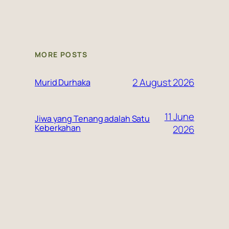
MORE POSTS
2 August 2026
Murid Durhaka
11 June
Jiwa yang Tenang adalah Satu
Keberkahan
2026
10 June
Ancaman Allah untuk Pencuri
Nasab
2026
27
Ketika Agama di Sempurnakan:
May
Manifesto Peradaban dalam
Khutbah Wada’ di Arafah