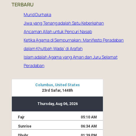
TERBARU
r
c
Murid Durhaka
h
Jiwa yang Tenang adalah Satu Keberkahan
Ancaman Allah untuk Pencuri Nasab
Ketika Agama di Sempurnakan: Manifesto Peradaban
dalam Khutbah Wada’ di Arafah
Islam adalah Agama yang Aman dan Juru Selamat
Peradaban