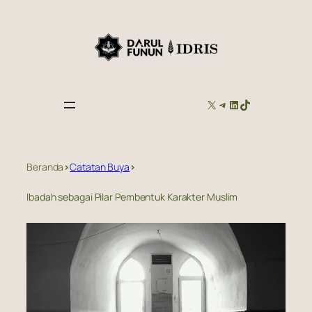
Skip
to
content
X
TELEGRAM
LINKEDIN
TIKTOK
Beranda
>
Catatan Buya
>
Ibadah sebagai Pilar Pembentuk Karakter Muslim