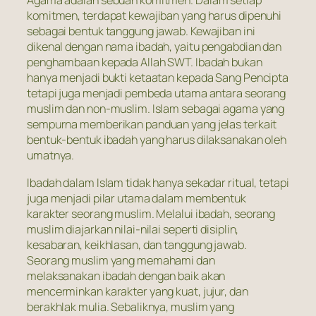
Agama adalah sebuah komitmen. Dalam setiap
komitmen, terdapat kewajiban yang harus dipenuhi
sebagai bentuk tanggung jawab. Kewajiban ini
dikenal dengan nama ibadah, yaitu pengabdian dan
penghambaan kepada Allah SWT. Ibadah bukan
hanya menjadi bukti ketaatan kepada Sang Pencipta
tetapi juga menjadi pembeda utama antara seorang
muslim dan non-muslim. Islam sebagai agama yang
sempurna memberikan panduan yang jelas terkait
bentuk-bentuk ibadah yang harus dilaksanakan oleh
umatnya.
Ibadah dalam Islam tidak hanya sekadar ritual, tetapi
juga menjadi pilar utama dalam membentuk
karakter seorang muslim. Melalui ibadah, seorang
muslim diajarkan nilai-nilai seperti disiplin,
kesabaran, keikhlasan, dan tanggung jawab.
Seorang muslim yang memahami dan
melaksanakan ibadah dengan baik akan
mencerminkan karakter yang kuat, jujur, dan
berakhlak mulia. Sebaliknya, muslim yang