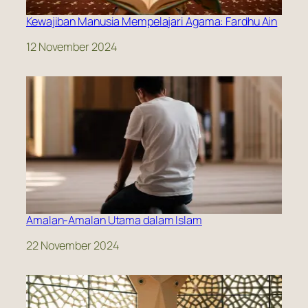
Kewajiban Manusia Mempelajari Agama: Fardhu Ain
Date
12 November 2024
Amalan-Amalan Utama dalam Islam
Date
22 November 2024