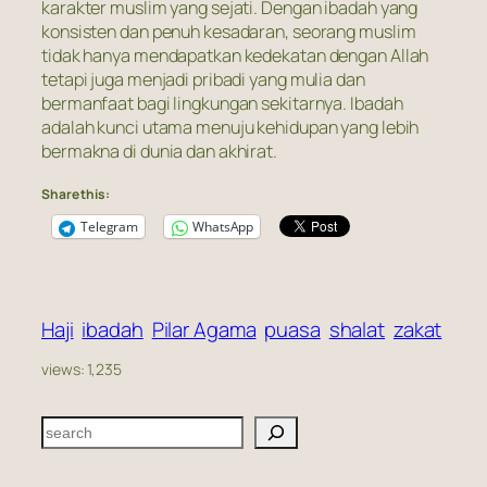
karakter muslim yang sejati. Dengan ibadah yang
konsisten dan penuh kesadaran, seorang muslim
tidak hanya mendapatkan kedekatan dengan Allah
tetapi juga menjadi pribadi yang mulia dan
bermanfaat bagi lingkungan sekitarnya. Ibadah
adalah kunci utama menuju kehidupan yang lebih
bermakna di dunia dan akhirat.
Share this:
Telegram
WhatsApp
Haji
ibadah
Pilar Agama
puasa
shalat
zakat
views:
1,235
S
e
a