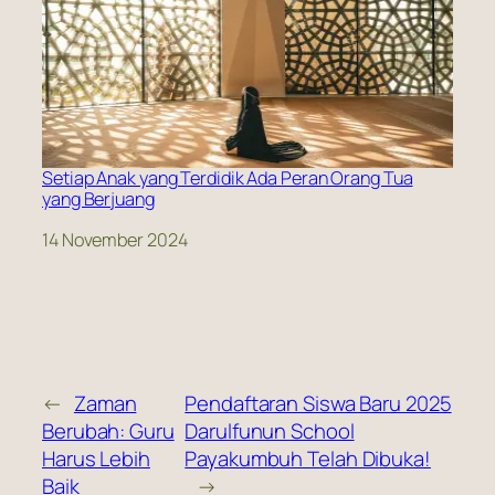
Setiap Anak yang Terdidik Ada Peran Orang Tua
yang Berjuang
Date
14 November 2024
←
Zaman
Pendaftaran Siswa Baru 2025
Berubah: Guru
Darulfunun School
Harus Lebih
Payakumbuh Telah Dibuka!
Baik
→