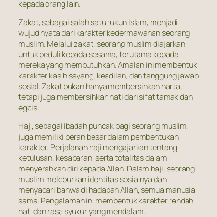
kepada orang lain.
Zakat, sebagai salah satu rukun Islam, menjadi
wujud nyata dari karakter kedermawanan seorang
muslim. Melalui zakat, seorang muslim diajarkan
untuk peduli kepada sesama, terutama kepada
mereka yang membutuhkan. Amalan ini membentuk
karakter kasih sayang, keadilan, dan tanggung jawab
sosial. Zakat bukan hanya membersihkan harta,
tetapi juga membersihkan hati dari sifat tamak dan
egois.
Haji, sebagai ibadah puncak bagi seorang muslim,
juga memiliki peran besar dalam pembentukan
karakter. Perjalanan haji mengajarkan tentang
ketulusan, kesabaran, serta totalitas dalam
menyerahkan diri kepada Allah. Dalam haji, seorang
muslim meleburkan identitas sosialnya dan
menyadari bahwa di hadapan Allah, semua manusia
sama. Pengalaman ini membentuk karakter rendah
hati dan rasa syukur yang mendalam.