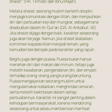
shalat.” (HR. Tirmidzi dan Ibnu Majah)
Melalui shalat, seorang muslim berlatih disiplin,
menjaga komunikasi dengan Allah, dan menjauhkan
diri dari perbuatan keji dan mungkar, sebagaimana
disebutkan dalam Al-Qur’an (QS. Al-Ankabut: 45).
Jika shalat dijaga dengan baik, karakter seseorang
juga akan terjaga. Namun, jika shalat diabaikan,
komitmen kepada Allah menjadi lemah, yang
kemudian berdampak pada karakter yang rapuh.
Begitu juga dengan puasa. Puasa bukan hanya
menahan diri dari makan dan minum, tetapi juga
melatih kesabaran, pengendalian diri, dan empati
terhadap orang-orang yang kurang beruntung.
Puasa mengajarkan seorang muslim untuk
mengutamakan kebaikan, menghindari amarah,
serta melatih keikhlasan dalam setiap
perbuatannya. Karakter ini sangat penting dalam
kehidupan bermasyarakat, karena mendorong
seseorang untuk selalu memberikan manfaat