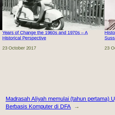
Years of Change the 1960s and 1970s – A
Hist
Historical Perspective
Suss
Date
23 October 2017
Date
23 O
Madrasah Aliyah memulai (tahun pertama) U
Berbasis Komputer di DFA
→