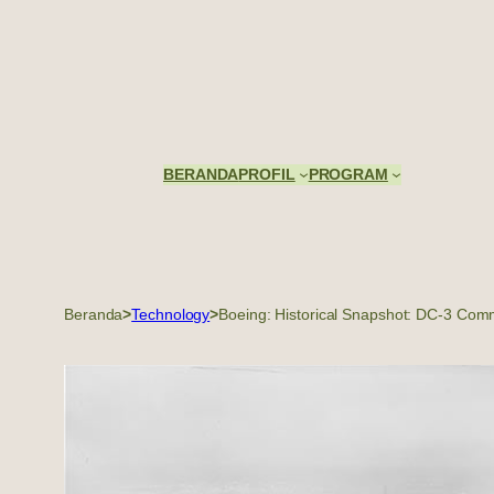
Skip
to
content
BERANDA
PROFIL
PROGRAM
Beranda
>
Technology
>
Boeing: Historical Snapshot: DC-3 Comm