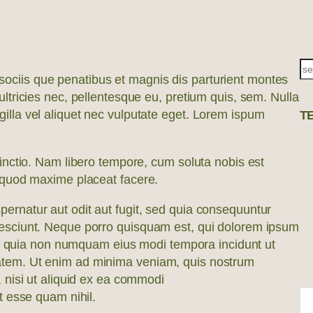
S
ciis que penatibus et magnis dis parturient montes
e
ltricies nec, pellentesque eu, pretium quis, sem. Nulla
a
illa vel aliquet nec vulputate eget. Lorem ispum
T
r
c
tinctio. Nam libero tempore, cum soluta nobis est
h
d quod maxime placeat facere.
ernatur aut odit aut fugit, sed quia consequuntur
nesciunt. Neque porro quisquam est, qui dolorem ipsum
 sed quia non numquam eius modi tempora incidunt ut
atem. Ut enim ad minima veniam, quis nostrum
, nisi ut aliquid ex ea commodi
t esse quam nihil.